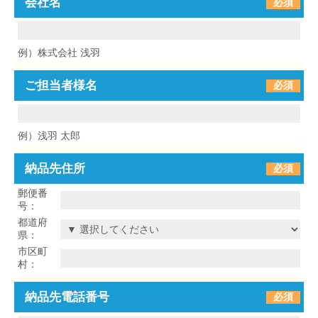
会社名
必須
例）株式会社 浅羽
ご担当者様名
必須
例）浅羽 太郎
納品先住所
必須
郵便番
号：
都道府
県：
市区町
村：
納品先電話番号
必須