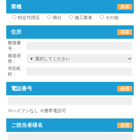
業種
必須
特定代理店
商社
施⼯業者
その他
住所
必須
郵便番
号：
都道府
県：
市区町
村：
電話番号
必須
※ハイフンなし ※携帯電話可
ご担当者様名
必須