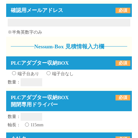
確認用メールアドレス
必須
※半角英数字のみ
Nessum-Box ⾒積情報⼊⼒欄
PLCアダプター収納BOX
必須
端⼦台あり
端⼦台なし
数量：
PLCアダプター収納BOX
必須
開閉専⽤ドライバー
数量：
軸⻑：
115mm