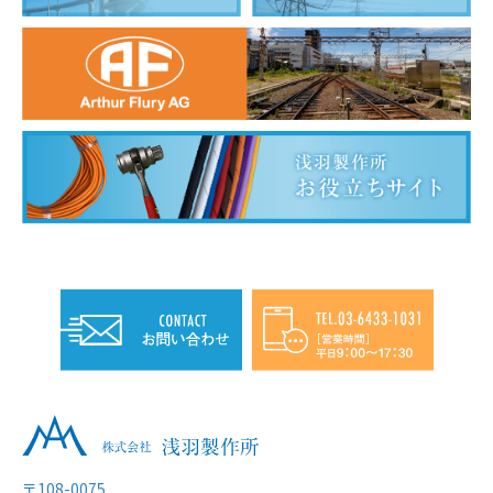
〒108-0075