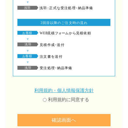
利⽤規約・個⼈情報保護⽅針
利⽤規約に同意する
確認画面へ